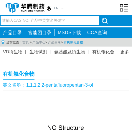
EN
Toggl
navig
产品目录
官能团目录
MSDS下载
COA查询
当前位置：
首页
>
产品中心
>
产品目录
>
有机氟化合物
VD衍生物
|
生物试剂
|
氨基酸及衍生物
|
有机锡化合
更多
物
|
有机硼化合物
|
有机磷化合物
|
有机氟化合物
|
中间体
|
其他产品
|
抗肿瘤药物中间体
|
抗病毒药物中
有机氟化合物
间体
|
抗高血压药物中间体
|
抗糖尿病药物中间体
|
抗
感染药物中间体
|
肠胃药物中间体
|
镇痛麻醉药物中间
英文名称：1,1,1,2,2-pentafluoropentan-3-ol
体
|
抗精神病药物中间体
|
抗炎药物中间体
|
精选原料
药中间体
|
其他原料药中间体
|