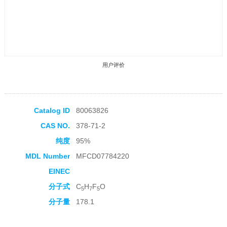
用户评价
Catalog ID
80063826
CAS NO.
378-71-2
收藏产品
纯度
95%
MDL Number
MFCD07784220
EINEC
分子式
C
H
F
O
5
7
5
分子量
178.1