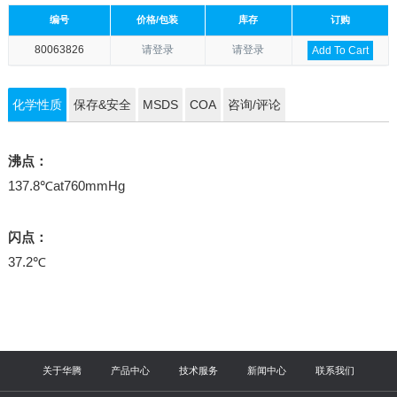
编号
价格/包装
库存
订购
80063826
请登录
请登录
Add To Cart
化学性质
保存&安全
MSDS
COA
咨询/评论
沸点：
137.8℃at760mmHg
闪点：
37.2℃
关于华腾
产品中心
技术服务
新闻中心
联系我们