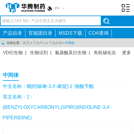
EN
Toggl
navig
产品目录
官能团目录
MSDS下载
COA查询
当前位置：
首页
>
产品中心
>
产品目录
>
中间体
VD衍生物
|
生物试剂
|
氨基酸及衍生物
|
有机锡化合
更多
物
|
有机硼化合物
|
有机磷化合物
|
有机氟化合物
|
中间体
|
其他产品
|
抗肿瘤药物中间体
|
抗病毒药物中
中间体
间体
|
抗高血压药物中间体
|
抗糖尿病药物中间体
|
抗
感染药物中间体
|
肠胃药物中间体
|
镇痛麻醉药物中间
中文名称：螺[吲哚啉-3,4'-哌啶]-1'-羧酸苄酯
体
|
抗精神病药物中间体
|
抗炎药物中间体
|
精选原料
英文名称：1'-
药中间体
|
其他原料药中间体
|
(BENZYLOXYCARBONYL)SPIRO(INDOLINE-3,4'-
PIPERIDINE)