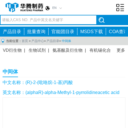
EN
Toggl
navig
产品目录
批量查询
官能团目录
MSDS下载
COA查询
当前位置：
首页
>
产品中心
>
产品目录
>
中间体
VD衍生物
|
生物试剂
|
氨基酸及衍生物
|
有机锡化合
更多
物
|
有机硼化合物
|
有机磷化合物
|
有机氟化合物
|
中间体
|
其他产品
|
抗肿瘤药物中间体
|
抗病毒药物中
中间体
间体
|
抗高血压药物中间体
|
抗糖尿病药物中间体
|
抗
感染药物中间体
|
肠胃药物中间体
|
镇痛麻醉药物中间
中文名称：(R)-2-(吡咯烷-1-基)丙酸
体
|
抗精神病药物中间体
|
抗炎药物中间体
|
精选原料
英文名称：(alphaR)-alpha-Methyl-1-pyrrolidineacetic acid
药中间体
|
其他原料药中间体
|