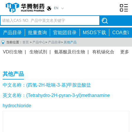
EN
Toggl
navig
产品目录
批量查询
官能团目录
MSDS下载
COA查询
当前位置：
首页
>
产品中心
>
产品目录
>
其他产品
VD衍生物
|
生物试剂
|
氨基酸及衍生物
|
有机锡化合
更多
物
|
有机硼化合物
|
有机磷化合物
|
有机氟化合物
|
中间体
|
其他产品
|
抗肿瘤药物中间体
|
抗病毒药物中
其他产品
间体
|
抗高血压药物中间体
|
抗糖尿病药物中间体
|
抗
感染药物中间体
|
肠胃药物中间体
|
镇痛麻醉药物中间
中文名称：(四氢-2H-吡喃-3-基)甲胺盐酸盐
体
|
抗精神病药物中间体
|
抗炎药物中间体
|
精选原料
英文名称：(Tetrahydro-2H-pyran-3-yl)methanamine
药中间体
|
其他原料药中间体
|
hydrochloride