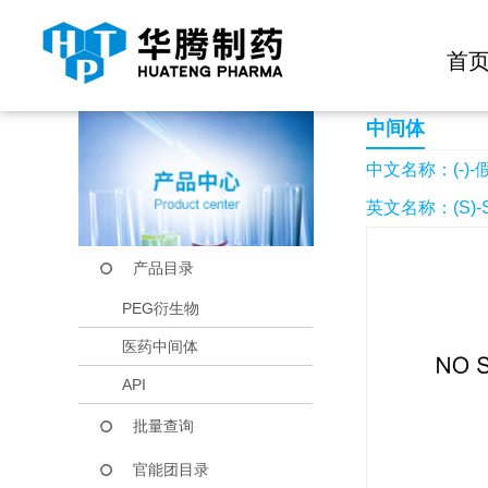
快捷导航栏 >>
化学试剂
生物试剂
PEG衍生物
当前位置：
首页
产品中心
产品目录
(-)-假木贼碱
首
中间体
中文名称：(-)
英文名称：(S)-Sn
产品目录
PEG衍生物
医药中间体
API
批量查询
官能团目录