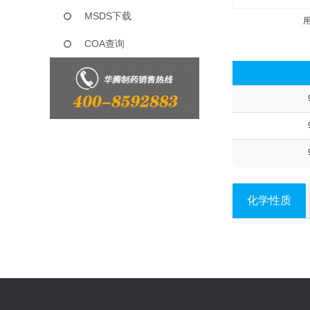
MSDS下载
COA查询
化学性质