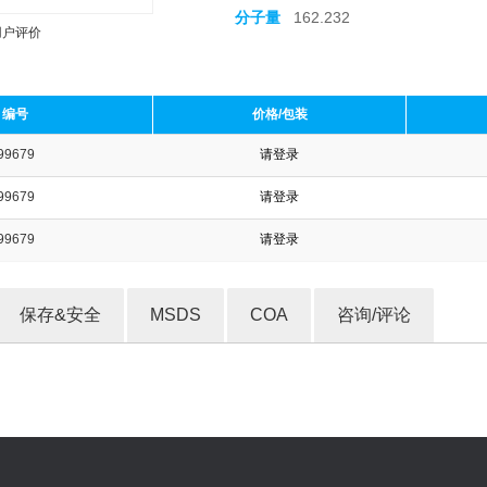
分子量
162.232
用户评价
编号
价格/包装
99679
请登录
收藏产品
99679
请登录
99679
请登录
保存&安全
MSDS
COA
咨询/评论