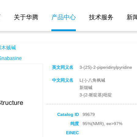
大批量询价
页
关于华腾
产品中心
技术服务
新
-假木贼碱
abasine
英文同义名
3-(2S)-2-piperidinylpyridine
中文同义名
L(-)-八角枫碱
新烟碱
3-(2-哌啶基)吡啶
Catalog ID
99679
纯度
95%(NMR), ee>97%
EINEC