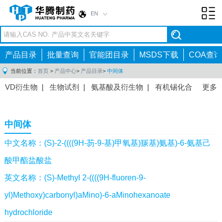
EN
Toggl
navig
产品目录
批量查询
官能团目录
MSDS下载
COA查询
当前位置：
首页
>
产品中心
>
产品目录
>
中间体
VD衍生物
|
生物试剂
|
氨基酸及衍生物
|
有机锡化合
更多
物
|
有机硼化合物
|
有机磷化合物
|
有机氟化合物
|
中间体
|
其他产品
|
抗肿瘤药物中间体
|
抗病毒药物中
中间体
间体
|
抗高血压药物中间体
|
抗糖尿病药物中间体
|
抗
感染药物中间体
|
肠胃药物中间体
|
镇痛麻醉药物中间
中文名称：(S)-2-((((9H-芴-9-基)甲氧基)羰基)氨基)-6-氨基己
体
|
抗精神病药物中间体
|
抗炎药物中间体
|
精选原料
酸甲酯盐酸盐
药中间体
|
其他原料药中间体
|
英文名称：(S)-Methyl 2-((((9H-fluoren-9-
yl)Methoxy)carbonyl)aMino)-6-aMinohexanoate
hydrochloride