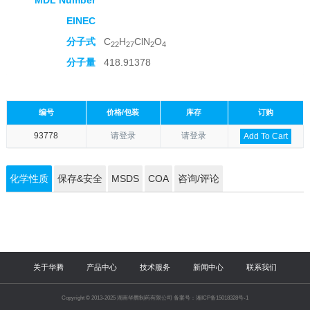
MDL Number
EINEC
分子式
C
H
ClN
O
22
27
2
4
分子量
418.91378
编号
价格/包装
库存
订购
93778
请登录
请登录
Add To Cart
化学性质
保存&安全
MSDS
COA
咨询/评论
关于华腾
产品中心
技术服务
新闻中心
联系我们
Copyright © 2013-2025 湖南华腾制药有限公司 备案号：湘ICP备15018328号-1