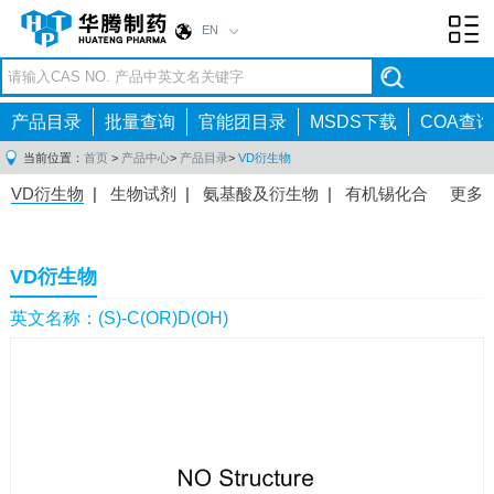
EN
Toggl
navig
产品目录
批量查询
官能团目录
MSDS下载
COA查询
当前位置：
首页
>
产品中心
>
产品目录
>
VD衍生物
VD衍生物
|
生物试剂
|
氨基酸及衍生物
|
有机锡化合
更多
物
|
有机硼化合物
|
有机磷化合物
|
有机氟化合物
|
中间体
|
其他产品
|
抗肿瘤药物中间体
|
抗病毒药物中
VD衍生物
间体
|
抗高血压药物中间体
|
抗糖尿病药物中间体
|
抗
感染药物中间体
|
肠胃药物中间体
|
镇痛麻醉药物中间
英文名称：(S)-C(OR)D(OH)
体
|
抗精神病药物中间体
|
抗炎药物中间体
|
精选原料
药中间体
|
其他原料药中间体
|