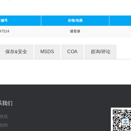
编号
价格/包装
97524
请登录
收藏产品
保存&安全
MSDS
COA
咨询/评论
系我们
热线
招聘