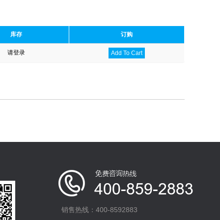
库存
订购
请登录
Add To Cart
销售热线：400-8592883