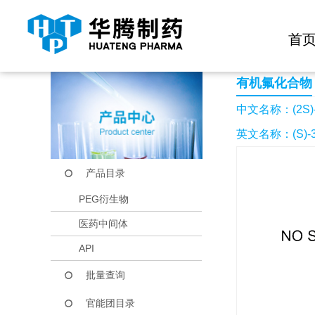
快捷导航栏 >>
化学试剂
生物试剂
PEG衍生物
当前位置：
首页
产品中心
产品目录
(2S)-3,3,3-三氟-2
首
有机氟化合物
中文名称：(2S)-
英文名称：(S)-3,
产品目录
PEG衍生物
医药中间体
API
批量查询
官能团目录