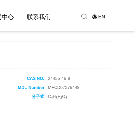
闻中心
联系我们
EN
CAS NO.
24435-45-8
MDL Number
MFCD07375449
分子式
C
H
F
O
4
5
3
3