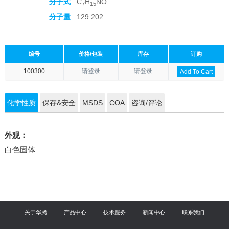
分子式
C
H
NO
7
15
分子量
129.202
编号
价格/包装
库存
订购
100300
请登录
请登录
Add To Cart
化学性质
保存&安全
MSDS
COA
咨询/评论
外观：
白色固体
关于华腾
产品中心
技术服务
新闻中心
联系我们