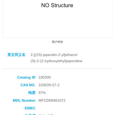
用户评价
英文同义名
2-[(2S)-piperidin-2-yl]ethanol
(S)-2-(2-hydroxyethyl)piperidine
Catalog ID
100300
收藏产品
CAS NO.
103639-57-2
纯度
97%
MDL Number
MFCD08461072
EINEC