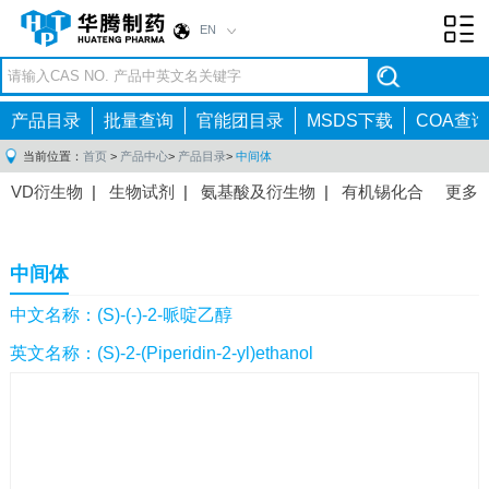
EN
Toggl
navig
产品目录
批量查询
官能团目录
MSDS下载
COA查询
当前位置：
首页
>
产品中心
>
产品目录
>
中间体
VD衍生物
|
生物试剂
|
氨基酸及衍生物
|
有机锡化合
更多
物
|
有机硼化合物
|
有机磷化合物
|
有机氟化合物
|
中间体
|
其他产品
|
抗肿瘤药物中间体
|
抗病毒药物中
中间体
间体
|
抗高血压药物中间体
|
抗糖尿病药物中间体
|
抗
感染药物中间体
|
肠胃药物中间体
|
镇痛麻醉药物中间
中文名称：(S)-(-)-2-哌啶乙醇
体
|
抗精神病药物中间体
|
抗炎药物中间体
|
精选原料
英文名称：(S)-2-(Piperidin-2-yl)ethanol
药中间体
|
其他原料药中间体
|