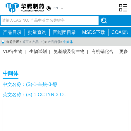
EN
Toggl
navig
产品目录
批量查询
官能团目录
MSDS下载
COA查询
当前位置：
首页
>
产品中心
>
产品目录
>
中间体
VD衍生物
|
生物试剂
|
氨基酸及衍生物
|
有机锡化合
更多
物
|
有机硼化合物
|
有机磷化合物
|
有机氟化合物
|
中间体
|
其他产品
|
抗肿瘤药物中间体
|
抗病毒药物中
中间体
间体
|
抗高血压药物中间体
|
抗糖尿病药物中间体
|
抗
感染药物中间体
|
肠胃药物中间体
|
镇痛麻醉药物中间
中文名称：(S)-1-辛炔-3-醇
体
|
抗精神病药物中间体
|
抗炎药物中间体
|
精选原料
英文名称：(S)-1-OCTYN-3-OL
药中间体
|
其他原料药中间体
|