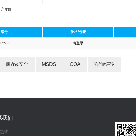
用户评价
编号
价格/包装
97583
请登录
收藏产品
保存&安全
MSDS
COA
咨询/评论
系我们
热线