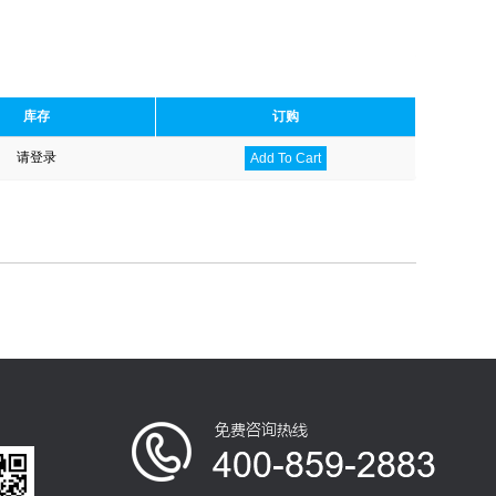
库存
订购
请登录
Add To Cart