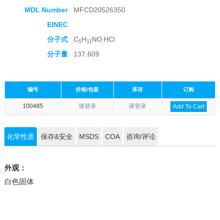
MDL Number
MFCD20526350
EINEC
.
分子式
C
H
NO
HCl
5
11
分子量
137.609
编号
价格/包装
库存
订购
100485
请登录
请登录
Add To Cart
化学性质
保存&安全
MSDS
COA
咨询/评论
外观：
白色固体