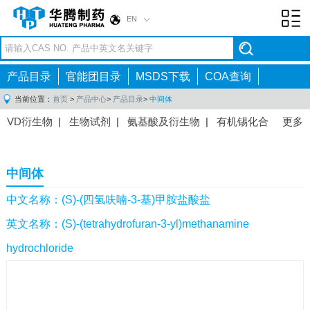
EN
Toggl
navig
产品目录
官能团目录
MSDS下载
COA查询
当前位置：
首页
>
产品中心
>
产品目录
>
中间体
VD衍生物
|
生物试剂
|
氨基酸及衍生物
|
有机锡化合
更多
物
|
有机硼化合物
|
有机磷化合物
|
有机氟化合物
|
中间体
|
其他产品
|
抗肿瘤药物中间体
|
抗病毒药物中
中间体
间体
|
抗高血压药物中间体
|
抗糖尿病药物中间体
|
抗
感染药物中间体
|
肠胃药物中间体
|
镇痛麻醉药物中间
中文名称：(S)-(四氢呋喃-3-基)甲胺盐酸盐
体
|
抗精神病药物中间体
|
抗炎药物中间体
|
精选原料
英文名称：(S)-(tetrahydrofuran-3-yl)methanamine
药中间体
|
其他原料药中间体
|
hydrochloride