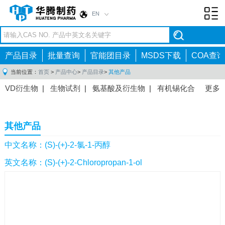
EN
Toggl
navig
产品目录
批量查询
官能团目录
MSDS下载
COA查询
当前位置：
首页
>
产品中心
>
产品目录
>
其他产品
VD衍生物
|
生物试剂
|
氨基酸及衍生物
|
有机锡化合
更多
物
|
有机硼化合物
|
有机磷化合物
|
有机氟化合物
|
中间体
|
其他产品
|
抗肿瘤药物中间体
|
抗病毒药物中
其他产品
间体
|
抗高血压药物中间体
|
抗糖尿病药物中间体
|
抗
感染药物中间体
|
肠胃药物中间体
|
镇痛麻醉药物中间
中文名称：(S)-(+)-2-氯-1-丙醇
体
|
抗精神病药物中间体
|
抗炎药物中间体
|
精选原料
英文名称：(S)-(+)-2-Chloropropan-1-ol
药中间体
|
其他原料药中间体
|