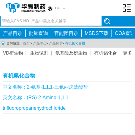
EN
Toggl
navig
产品目录
批量查询
官能团目录
MSDS下载
COA查询
当前位置：
首页
>
产品中心
>
产品目录
>
有机氟化合物
VD衍生物
|
生物试剂
|
氨基酸及衍生物
|
有机锡化合
更多
物
|
有机硼化合物
|
有机磷化合物
|
有机氟化合物
|
中间体
|
其他产品
|
抗肿瘤药物中间体
|
抗病毒药物中
有机氟化合物
间体
|
抗高血压药物中间体
|
抗糖尿病药物中间体
|
抗
感染药物中间体
|
肠胃药物中间体
|
镇痛麻醉药物中间
中文名称：2-氨基-1,1,1-三氟丙烷盐酸盐
体
|
抗精神病药物中间体
|
抗炎药物中间体
|
精选原料
英文名称：(RS)-2-Amino-1,1,1-
药中间体
|
其他原料药中间体
|
trifluoropropanehydrochloride