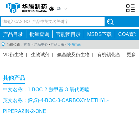
EN
Toggl
navig
产品目录
批量查询
官能团目录
MSDS下载
COA查询
当前位置：
首页
>
产品中心
>
产品目录
>
其他产品
VD衍生物
|
生物试剂
|
氨基酸及衍生物
|
有机锡化合
更多
物
|
有机硼化合物
|
有机磷化合物
|
有机氟化合物
|
中间体
|
其他产品
|
抗肿瘤药物中间体
|
抗病毒药物中
其他产品
间体
|
抗高血压药物中间体
|
抗糖尿病药物中间体
|
抗
感染药物中间体
|
肠胃药物中间体
|
镇痛麻醉药物中间
中文名称：1-BOC-2-羧甲基-3-氧代哌嗪
体
|
抗精神病药物中间体
|
抗炎药物中间体
|
精选原料
英文名称：(R,S)-4-BOC-3-CARBOXYMETHYL-
药中间体
|
其他原料药中间体
|
PIPERAZIN-2-ONE