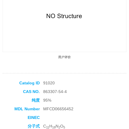
用户评价
Catalog ID
91020
CAS NO.
863307-54-4
收藏产品
纯度
95%
MDL Number
MFCD06656452
EINEC
分子式
C
H
N
O
11
18
2
5