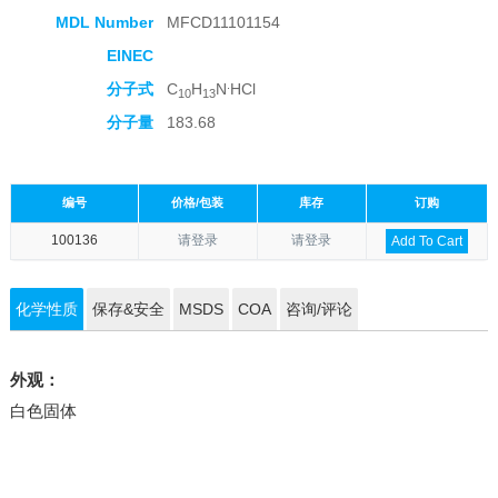
MDL Number
MFCD11101154
EINEC
.
分子式
C
H
N
HCl
10
13
分子量
183.68
编号
价格/包装
库存
订购
100136
请登录
请登录
Add To Cart
化学性质
保存&安全
MSDS
COA
咨询/评论
外观：
白色固体