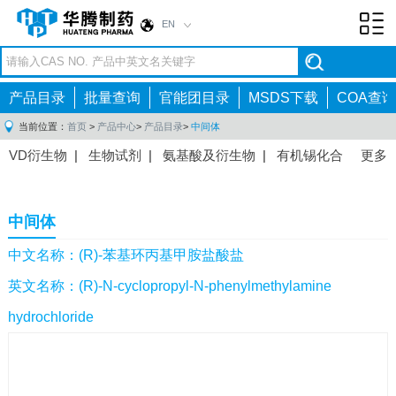
EN
Toggl
navig
产品目录
批量查询
官能团目录
MSDS下载
COA查询
当前位置：
首页
>
产品中心
>
产品目录
>
中间体
VD衍生物
|
生物试剂
|
氨基酸及衍生物
|
有机锡化合
更多
物
|
有机硼化合物
|
有机磷化合物
|
有机氟化合物
|
中间体
|
其他产品
|
抗肿瘤药物中间体
|
抗病毒药物中
中间体
间体
|
抗高血压药物中间体
|
抗糖尿病药物中间体
|
抗
感染药物中间体
|
肠胃药物中间体
|
镇痛麻醉药物中间
中文名称：(R)-苯基环丙基甲胺盐酸盐
体
|
抗精神病药物中间体
|
抗炎药物中间体
|
精选原料
英文名称：(R)-N-cyclopropyl-N-phenylmethylamine
药中间体
|
其他原料药中间体
|
hydrochloride