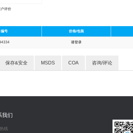
用户评价
编号
价格/包装
94334
请登录
收藏产品
保存&安全
MSDS
COA
咨询/评论
系我们
热线