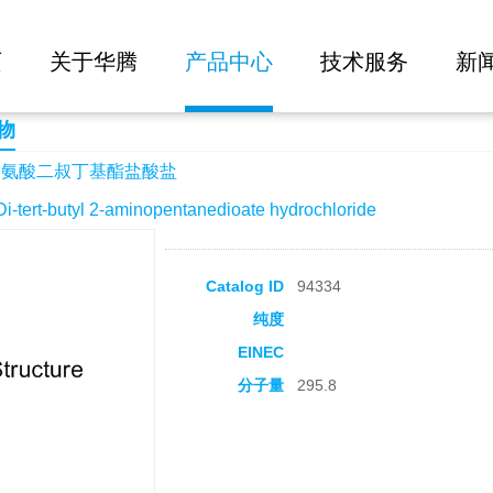
大批量询价
盐酸盐
页
关于华腾
产品中心
技术服务
新
物
谷氨酸二叔丁基酯盐酸盐
rt-butyl 2-aminopentanedioate hydrochloride
Catalog ID
94334
纯度
EINEC
分子量
295.8