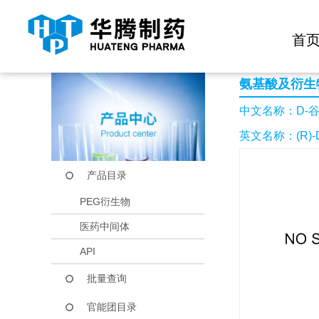
快捷导航栏 >>
化学试剂
生物试剂
PEG衍生物
当前位置：
首页
产品中心
产品目录
D-谷氨酸二叔丁基酯
首
氨基酸及衍生
中文名称：D-
英文名称：(R)-Di-te
产品目录
PEG衍生物
医药中间体
API
批量查询
官能团目录