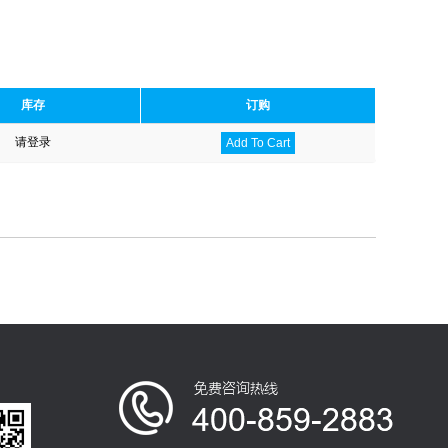
库存
订购
请登录
Add To Cart