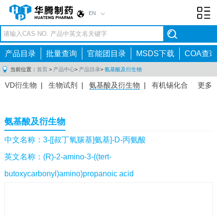
EN
Toggl
navig
产品目录
批量查询
官能团目录
MSDS下载
COA查询
当前位置：
首页
>
产品中心
>
产品目录
>
氨基酸及衍生物
VD衍生物
|
生物试剂
|
氨基酸及衍生物
|
有机锡化合
更多
物
|
有机硼化合物
|
有机磷化合物
|
有机氟化合物
|
中间体
|
其他产品
|
抗肿瘤药物中间体
|
抗病毒药物中
氨基酸及衍生物
间体
|
抗高血压药物中间体
|
抗糖尿病药物中间体
|
抗
感染药物中间体
|
肠胃药物中间体
|
镇痛麻醉药物中间
中文名称：3-[[叔丁氧羰基]氨基]-D-丙氨酸
体
|
抗精神病药物中间体
|
抗炎药物中间体
|
精选原料
英文名称：(R)-2-amino-3-((tert-
药中间体
|
其他原料药中间体
|
butoxycarbonyl)amino)propanoic acid