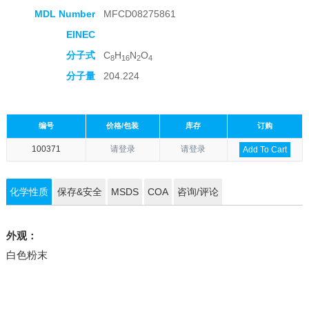
MDL Number
MFCD08275861
EINEC
分子式
C
H
N
O
8
16
2
4
分子量
204.224
编号
价格/包装
库存
订购
100371
请登录
请登录
Add To Cart
化学性质
保存&安全
MSDS
COA
咨询/评论
外观：
白色粉末