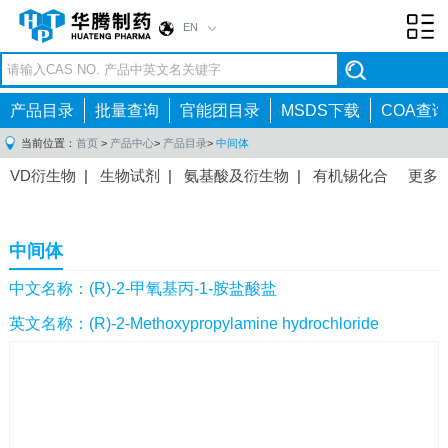
EN
Toggl
navig
产品目录
批量查询
官能团目录
MSDS下载
COA查询
当前位置：
首页
>
产品中心
>
产品目录
>
中间体
VD衍生物
|
生物试剂
|
氨基酸及衍生物
|
有机锡化合
更多
物
|
有机硼化合物
|
有机磷化合物
|
有机氟化合物
|
中间体
|
其他产品
|
抗肿瘤药物中间体
|
抗病毒药物中
中间体
间体
|
抗高血压药物中间体
|
抗糖尿病药物中间体
|
抗
感染药物中间体
|
肠胃药物中间体
|
镇痛麻醉药物中间
中文名称：(R)-2-甲氧基丙-1-胺盐酸盐
体
|
抗精神病药物中间体
|
抗炎药物中间体
|
精选原料
英文名称：(R)-2-Methoxypropylamine hydrochloride
药中间体
|
其他原料药中间体
|