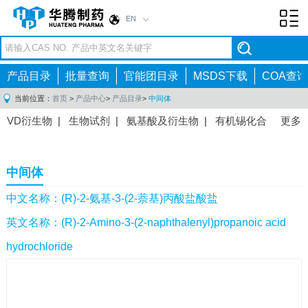
EN
Toggl
navig
产品目录
批量查询
官能团目录
MSDS下载
COA查询
当前位置：
首页
>
产品中心
>
产品目录
>
中间体
VD衍生物
|
生物试剂
|
氨基酸及衍生物
|
有机锡化合
更多
物
|
有机硼化合物
|
有机磷化合物
|
有机氟化合物
|
中间体
|
其他产品
|
抗肿瘤药物中间体
|
抗病毒药物中
中间体
间体
|
抗高血压药物中间体
|
抗糖尿病药物中间体
|
抗
感染药物中间体
|
肠胃药物中间体
|
镇痛麻醉药物中间
中文名称：(R)-2-氨基-3-(2-萘基)丙酸盐酸盐
体
|
抗精神病药物中间体
|
抗炎药物中间体
|
精选原料
英文名称：(R)-2-Amino-3-(2-naphthalenyl)propanoic acid
药中间体
|
其他原料药中间体
|
hydrochloride