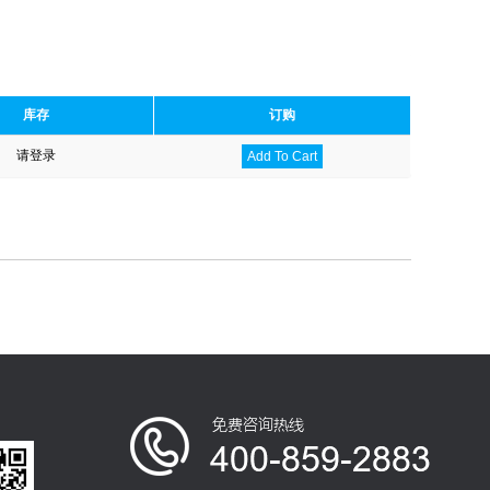
库存
订购
请登录
Add To Cart