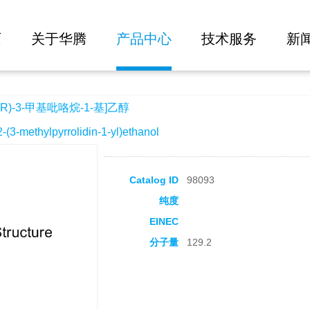
大批量询价
烷-1-基]乙醇
页
关于华腾
产品中心
技术服务
新
R)-3-甲基吡咯烷-1-基]乙醇
methylpyrrolidin-1-yl)ethanol
Catalog ID
98093
纯度
EINEC
分子量
129.2