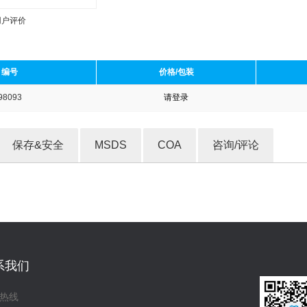
用户评价
编号
价格/包装
98093
请登录
收藏产品
保存&安全
MSDS
COA
咨询/评论
系我们
热线