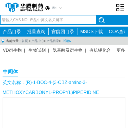
EN
Toggl
navig
产品目录
批量查询
官能团目录
MSDS下载
COA查询
当前位置：
首页
>
产品中心
>
产品目录
>
中间体
VD衍生物
|
生物试剂
|
氨基酸及衍生物
|
有机锡化合
更多
物
|
有机硼化合物
|
有机磷化合物
|
有机氟化合物
|
中间体
|
其他产品
|
抗肿瘤药物中间体
|
抗病毒药物中
中间体
间体
|
抗高血压药物中间体
|
抗糖尿病药物中间体
|
抗
感染药物中间体
|
肠胃药物中间体
|
镇痛麻醉药物中间
英文名称：(R)-1-BOC-4-(3-CBZ-amino-3-
体
|
抗精神病药物中间体
|
抗炎药物中间体
|
精选原料
METHOXYCARBONYL-PROPYL)PIPERIDINE
药中间体
|
其他原料药中间体
|