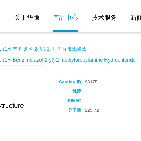
大批量询价
唑-2-基)-2-甲基丙胺盐酸盐
页
关于华腾
产品中心
技术服务
新
1-(1H-苯并咪唑-2-基)-2-甲基丙胺盐酸盐
H-Benzimidazol-2-yl)-2-methylpropylamine Hydrochloride
Catalog ID
98175
纯度
EINEC
分子量
225.72