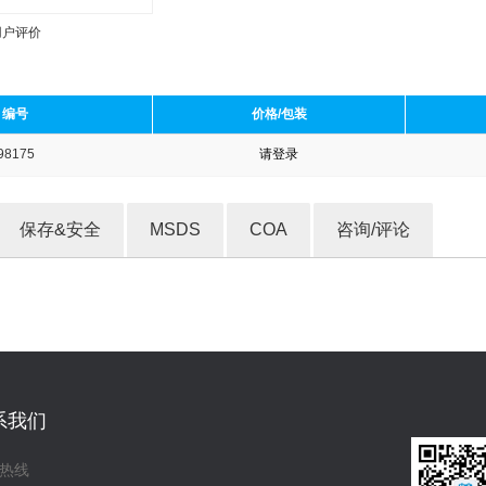
用户评价
编号
价格/包装
98175
请登录
收藏产品
保存&安全
MSDS
COA
咨询/评论
系我们
热线