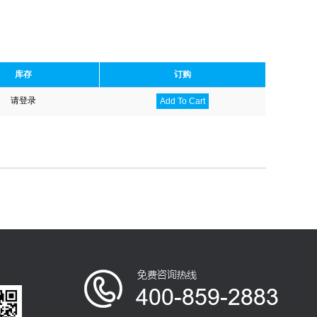
库存
订购
请登录
Add To Cart