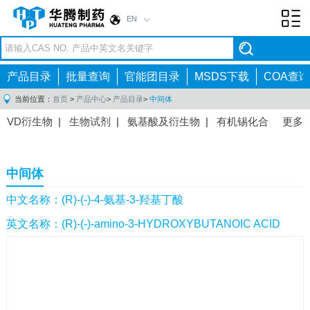
EN
Toggl
navig
产品目录
批量查询
官能团目录
MSDS下载
COA查询
当前位置：
首页
>
产品中心
>
产品目录
>
中间体
VD衍生物
|
生物试剂
|
氨基酸及衍生物
|
有机锡化合
更多
物
|
有机硼化合物
|
有机磷化合物
|
有机氟化合物
|
中间体
|
其他产品
|
抗肿瘤药物中间体
|
抗病毒药物中
中间体
间体
|
抗高血压药物中间体
|
抗糖尿病药物中间体
|
抗
感染药物中间体
|
肠胃药物中间体
|
镇痛麻醉药物中间
中文名称：(R)-(-)-4-氨基-3-羟基丁酸
体
|
抗精神病药物中间体
|
抗炎药物中间体
|
精选原料
英文名称：(R)-(-)-amino-3-HYDROXYBUTANOIC ACID
药中间体
|
其他原料药中间体
|