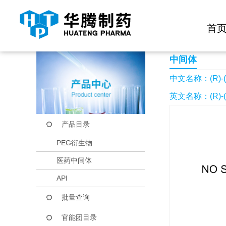
快捷导航栏 >>
化学试剂
生物试剂
PEG衍生物
当前位置：
首页
产品中心
产品目录
(R)-(+)-α-羟基-γ-丁
首
中间体
中文名称：(R)-(
英文名称：(R)-(
产品目录
PEG衍生物
医药中间体
API
批量查询
官能团目录