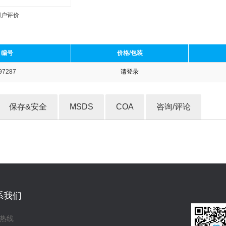
用户评价
编号
价格/包装
97287
请登录
收藏产品
保存&安全
MSDS
COA
咨询/评论
系我们
热线