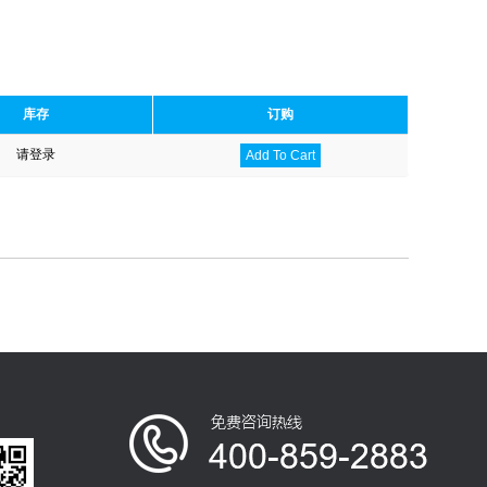
库存
订购
请登录
Add To Cart