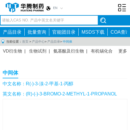
EN
Toggl
navig
产品目录
批量查询
官能团目录
MSDS下载
COA查询
当前位置：
首页
>
产品中心
>
产品目录
>
中间体
VD衍生物
|
生物试剂
|
氨基酸及衍生物
|
有机锡化合
更多
物
|
有机硼化合物
|
有机磷化合物
|
有机氟化合物
|
中间体
|
其他产品
|
抗肿瘤药物中间体
|
抗病毒药物中
中间体
间体
|
抗高血压药物中间体
|
抗糖尿病药物中间体
|
抗
感染药物中间体
|
肠胃药物中间体
|
镇痛麻醉药物中间
中文名称：R(-)-3-溴-2-甲基-1-丙醇
体
|
抗精神病药物中间体
|
抗炎药物中间体
|
精选原料
英文名称：(R)-(-)-3-BROMO-2-METHYL-1-PROPANOL
药中间体
|
其他原料药中间体
|