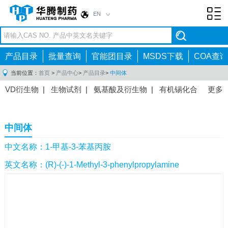
EN
Toggl
navig
产品目录
批量查询
官能团目录
MSDS下载
COA查询
当前位置：
首页
>
产品中心
>
产品目录
>
中间体
VD衍生物
|
生物试剂
|
氨基酸及衍生物
|
有机锡化合
更多
物
|
有机硼化合物
|
有机磷化合物
|
有机氟化合物
|
中间体
|
其他产品
|
抗肿瘤药物中间体
|
抗病毒药物中
中间体
间体
|
抗高血压药物中间体
|
抗糖尿病药物中间体
|
抗
感染药物中间体
|
肠胃药物中间体
|
镇痛麻醉药物中间
中文名称：1-甲基-3-苯基丙胺
体
|
抗精神病药物中间体
|
抗炎药物中间体
|
精选原料
英文名称：(R)-(-)-1-Methyl-3-phenylpropylamine
药中间体
|
其他原料药中间体
|