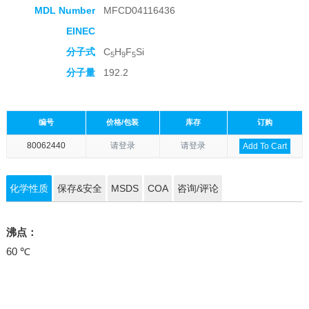
MDL Number
MFCD04116436
EINEC
分子式
C
H
F
Si
5
9
5
分子量
192.2
编号
价格/包装
库存
订购
80062440
请登录
请登录
Add To Cart
化学性质
保存&安全
MSDS
COA
咨询/评论
沸点：
60 ℃