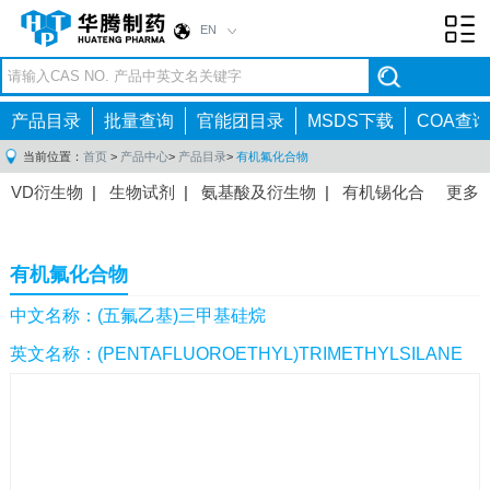
EN
Toggl
navig
产品目录
批量查询
官能团目录
MSDS下载
COA查询
当前位置：
首页
>
产品中心
>
产品目录
>
有机氟化合物
VD衍生物
|
生物试剂
|
氨基酸及衍生物
|
有机锡化合
更多
物
|
有机硼化合物
|
有机磷化合物
|
有机氟化合物
|
中间体
|
其他产品
|
抗肿瘤药物中间体
|
抗病毒药物中
有机氟化合物
间体
|
抗高血压药物中间体
|
抗糖尿病药物中间体
|
抗
感染药物中间体
|
肠胃药物中间体
|
镇痛麻醉药物中间
中文名称：(五氟乙基)三甲基硅烷
体
|
抗精神病药物中间体
|
抗炎药物中间体
|
精选原料
英文名称：(PENTAFLUOROETHYL)TRIMETHYLSILANE
药中间体
|
其他原料药中间体
|