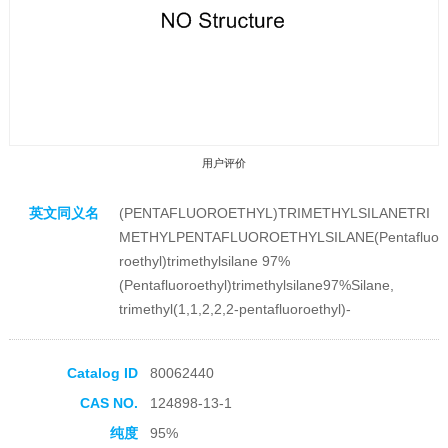
用户评价
英文同义名
(PENTAFLUOROETHYL)TRIMETHYLSILANETRI
METHYLPENTAFLUOROETHYLSILANE(Pentafluo
roethyl)trimethylsilane 97%
(Pentafluoroethyl)trimethylsilane97%Silane,
trimethyl(1,1,2,2,2-pentafluoroethyl)-
收藏产品
Catalog ID
80062440
CAS NO.
124898-13-1
纯度
95%