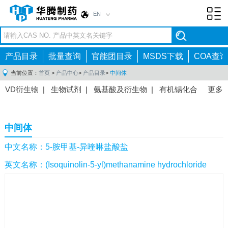
EN
Toggl
navig
产品目录
批量查询
官能团目录
MSDS下载
COA查询
当前位置：
首页
>
产品中心
>
产品目录
>
中间体
VD衍生物
|
生物试剂
|
氨基酸及衍生物
|
有机锡化合
更多
物
|
有机硼化合物
|
有机磷化合物
|
有机氟化合物
|
中间体
|
其他产品
|
抗肿瘤药物中间体
|
抗病毒药物中
中间体
间体
|
抗高血压药物中间体
|
抗糖尿病药物中间体
|
抗
感染药物中间体
|
肠胃药物中间体
|
镇痛麻醉药物中间
中文名称：5-胺甲基-异喹啉盐酸盐
体
|
抗精神病药物中间体
|
抗炎药物中间体
|
精选原料
英文名称：(Isoquinolin-5-yl)methanamine hydrochloride
药中间体
|
其他原料药中间体
|