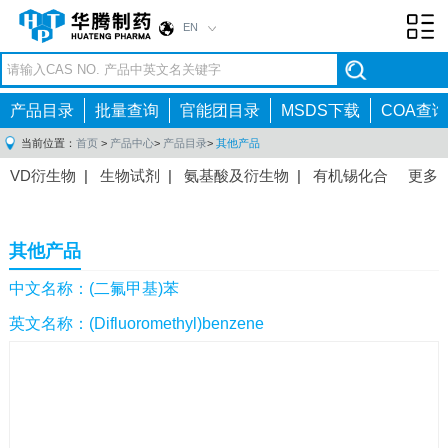
EN
Toggl
navig
产品目录
批量查询
官能团目录
MSDS下载
COA查询
当前位置：
首页
>
产品中心
>
产品目录
>
其他产品
VD衍生物
|
生物试剂
|
氨基酸及衍生物
|
有机锡化合
更多
物
|
有机硼化合物
|
有机磷化合物
|
有机氟化合物
|
中间体
|
其他产品
|
抗肿瘤药物中间体
|
抗病毒药物中
其他产品
间体
|
抗高血压药物中间体
|
抗糖尿病药物中间体
|
抗
感染药物中间体
|
肠胃药物中间体
|
镇痛麻醉药物中间
中文名称：(二氟甲基)苯
体
|
抗精神病药物中间体
|
抗炎药物中间体
|
精选原料
英文名称：(Difluoromethyl)benzene
药中间体
|
其他原料药中间体
|