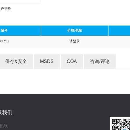
用户评价
编号
价格/包装
93751
请登录
收藏产品
保存&安全
MSDS
COA
咨询/评论
系我们
热线