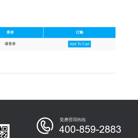
库存
订购
请登录
Add To Cart