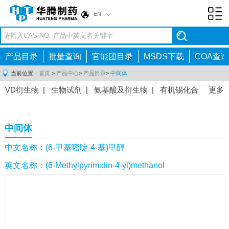
EN
Toggl
navig
产品目录
批量查询
官能团目录
MSDS下载
COA查询
当前位置：
首页
>
产品中心
>
产品目录
>
中间体
VD衍生物
|
生物试剂
|
氨基酸及衍生物
|
有机锡化合
更多
物
|
有机硼化合物
|
有机磷化合物
|
有机氟化合物
|
中间体
|
其他产品
|
抗肿瘤药物中间体
|
抗病毒药物中
中间体
间体
|
抗高血压药物中间体
|
抗糖尿病药物中间体
|
抗
感染药物中间体
|
肠胃药物中间体
|
镇痛麻醉药物中间
中文名称：(6-甲基嘧啶-4-基)甲醇
体
|
抗精神病药物中间体
|
抗炎药物中间体
|
精选原料
英文名称：(6-Methylpyrimidin-4-yl)methanol
药中间体
|
其他原料药中间体
|