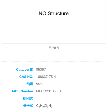
用户评价
Catalog ID
95367
CAS NO.
188637-75-4
收藏产品
纯度
95%
MDL Number
MFCD23135891
EINEC
分子式
C
H
Cl
N
6
9
3
2