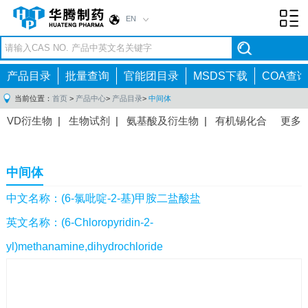
EN
Toggl
navig
产品目录
批量查询
官能团目录
MSDS下载
COA查询
当前位置：
首页
>
产品中心
>
产品目录
>
中间体
VD衍生物
|
生物试剂
|
氨基酸及衍生物
|
有机锡化合
更多
物
|
有机硼化合物
|
有机磷化合物
|
有机氟化合物
|
中间体
|
其他产品
|
抗肿瘤药物中间体
|
抗病毒药物中
中间体
间体
|
抗高血压药物中间体
|
抗糖尿病药物中间体
|
抗
感染药物中间体
|
肠胃药物中间体
|
镇痛麻醉药物中间
中文名称：(6-氯吡啶-2-基)甲胺二盐酸盐
体
|
抗精神病药物中间体
|
抗炎药物中间体
|
精选原料
英文名称：(6-Chloropyridin-2-
药中间体
|
其他原料药中间体
|
yl)methanamine,dihydrochloride