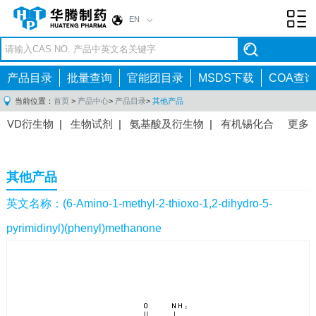
EN
Toggl
navig
产品目录
批量查询
官能团目录
MSDS下载
COA查询
当前位置：
首页
>
产品中心
>
产品目录
>
其他产品
VD衍生物
|
生物试剂
|
氨基酸及衍生物
|
有机锡化合
更多
物
|
有机硼化合物
|
有机磷化合物
|
有机氟化合物
|
中间体
|
其他产品
|
抗肿瘤药物中间体
|
抗病毒药物中
其他产品
间体
|
抗高血压药物中间体
|
抗糖尿病药物中间体
|
抗
感染药物中间体
|
肠胃药物中间体
|
镇痛麻醉药物中间
英文名称：(6-Amino-1-methyl-2-thioxo-1,2-dihydro-5-
体
|
抗精神病药物中间体
|
抗炎药物中间体
|
精选原料
pyrimidinyl)(phenyl)methanone
药中间体
|
其他原料药中间体
|