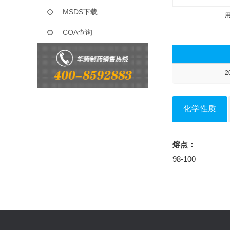
MSDS下载
COA查询
2
化学性质
熔点：
98-100