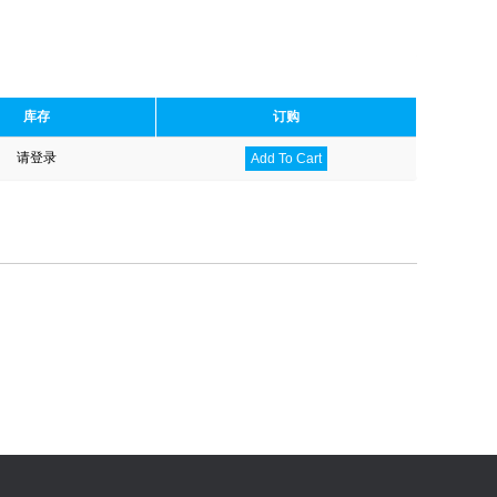
库存
订购
请登录
Add To Cart