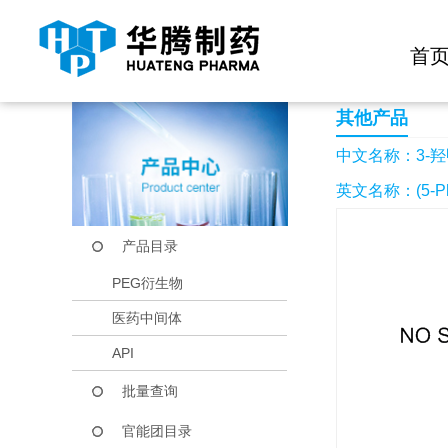
快捷导航栏 >>
化学试剂
生物试剂
PEG衍生物
当前位置：
首页
产品中心
产品目录
3-羟甲基-5-苯基异
首
其他产品
中文名称：3-羟
英文名称：(5-Pheny
产品目录
PEG衍生物
医药中间体
API
批量查询
官能团目录