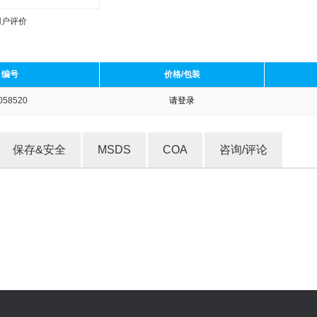
用户评价
编号
价格/包装
058520
请登录
收藏产品
保存&安全
MSDS
COA
咨询/评论