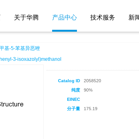
大批量询价
恶唑
页
关于华腾
产品中心
技术服务
新
甲基-5-苯基异恶唑
l-3-isoxazolyl)methanol
Catalog ID
2058520
纯度
90%
EINEC
分子量
175.19