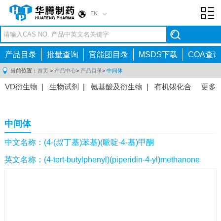
EN
Toggl
navig
产品目录
批量查询
官能团目录
MSDS下载
COA查询
当前位置：
首页
>
产品中心
>
产品目录
>
中间体
VD衍生物
|
生物试剂
|
氨基酸及衍生物
|
有机锡化合
更多
物
|
有机硼化合物
|
有机磷化合物
|
有机氟化合物
|
中间体
|
其他产品
|
抗肿瘤药物中间体
|
抗病毒药物中
中间体
间体
|
抗高血压药物中间体
|
抗糖尿病药物中间体
|
抗
感染药物中间体
|
肠胃药物中间体
|
镇痛麻醉药物中间
中文名称：(4-(叔丁基)苯基)(哌啶-4-基)甲酮
体
|
抗精神病药物中间体
|
抗炎药物中间体
|
精选原料
英文名称：(4-tert-butylphenyl)(piperidin-4-yl)methanone
药中间体
|
其他原料药中间体
|