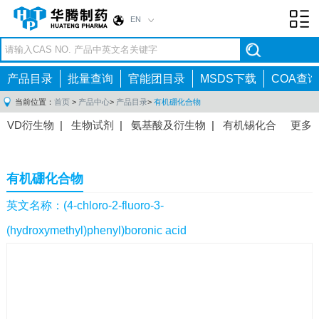
EN
Toggl
navig
产品目录
批量查询
官能团目录
MSDS下载
COA查询
当前位置：
首页
>
产品中心
>
产品目录
>
有机硼化合物
VD衍生物
|
生物试剂
|
氨基酸及衍生物
|
有机锡化合
更多
物
|
有机硼化合物
|
有机磷化合物
|
有机氟化合物
|
中间体
|
其他产品
|
抗肿瘤药物中间体
|
抗病毒药物中
有机硼化合物
间体
|
抗高血压药物中间体
|
抗糖尿病药物中间体
|
抗
感染药物中间体
|
肠胃药物中间体
|
镇痛麻醉药物中间
英文名称：(4-chloro-2-fluoro-3-
体
|
抗精神病药物中间体
|
抗炎药物中间体
|
精选原料
(hydroxymethyl)phenyl)boronic acid
药中间体
|
其他原料药中间体
|