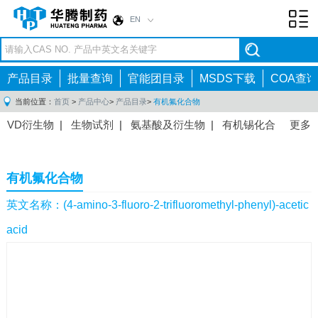
EN
Toggl
navig
产品目录
批量查询
官能团目录
MSDS下载
COA查询
当前位置：
首页
>
产品中心
>
产品目录
>
有机氟化合物
VD衍生物
|
生物试剂
|
氨基酸及衍生物
|
有机锡化合
更多
物
|
有机硼化合物
|
有机磷化合物
|
有机氟化合物
|
中间体
|
其他产品
|
抗肿瘤药物中间体
|
抗病毒药物中
有机氟化合物
间体
|
抗高血压药物中间体
|
抗糖尿病药物中间体
|
抗
感染药物中间体
|
肠胃药物中间体
|
镇痛麻醉药物中间
英文名称：(4-amino-3-fluoro-2-trifluoromethyl-phenyl)-acetic
体
|
抗精神病药物中间体
|
抗炎药物中间体
|
精选原料
acid
药中间体
|
其他原料药中间体
|