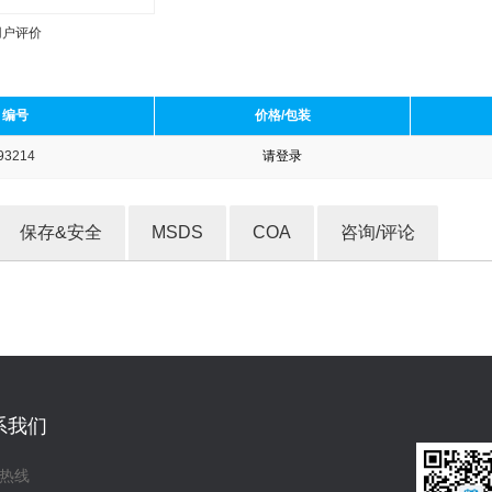
用户评价
编号
价格/包装
93214
请登录
收藏产品
保存&安全
MSDS
COA
咨询/评论
系我们
热线