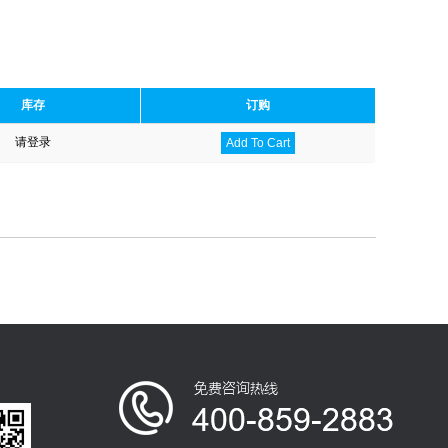
库存
订购
请登录
Add To Cart