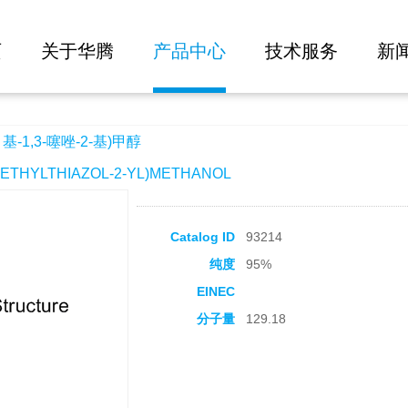
大批量询价
-基)甲醇
页
关于华腾
产品中心
技术服务
新
-1,3-噻唑-2-基)甲醇
THYLTHIAZOL-2-YL)METHANOL
Catalog ID
93214
纯度
95%
EINEC
分子量
129.18