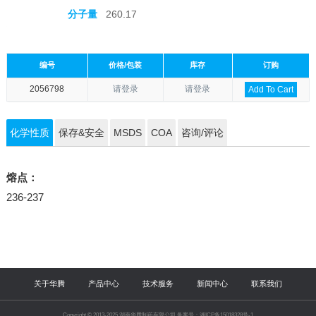
分子量
260.17
编号
价格/包装
库存
订购
2056798
请登录
请登录
Add To Cart
化学性质
保存&安全
MSDS
COA
咨询/评论
熔点：
236-237
关于华腾
产品中心
技术服务
新闻中心
联系我们
Copyright © 2013-2025 湖南华腾制药有限公司 备案号：湘ICP备15018328号-1