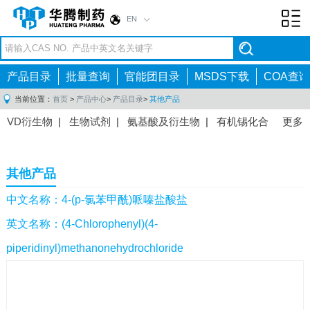
EN
Toggl
navig
产品目录
批量查询
官能团目录
MSDS下载
COA查询
当前位置：
首页
>
产品中心
>
产品目录
>
其他产品
VD衍生物
|
生物试剂
|
氨基酸及衍生物
|
有机锡化合
更多
物
|
有机硼化合物
|
有机磷化合物
|
有机氟化合物
|
中间体
|
其他产品
|
抗肿瘤药物中间体
|
抗病毒药物中
其他产品
间体
|
抗高血压药物中间体
|
抗糖尿病药物中间体
|
抗
感染药物中间体
|
肠胃药物中间体
|
镇痛麻醉药物中间
中文名称：4-(p-氯苯甲酰)哌嗪盐酸盐
体
|
抗精神病药物中间体
|
抗炎药物中间体
|
精选原料
英文名称：(4-Chlorophenyl)(4-
药中间体
|
其他原料药中间体
|
piperidinyl)methanonehydrochloride