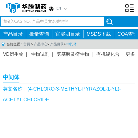
EN
Toggl
navig
产品目录
批量查询
官能团目录
MSDS下载
COA查询
当前位置：
首页
>
产品中心
>
产品目录
>
中间体
VD衍生物
|
生物试剂
|
氨基酸及衍生物
|
有机锡化合
更多
物
|
有机硼化合物
|
有机磷化合物
|
有机氟化合物
|
中间体
|
其他产品
|
抗肿瘤药物中间体
|
抗病毒药物中
中间体
间体
|
抗高血压药物中间体
|
抗糖尿病药物中间体
|
抗
感染药物中间体
|
肠胃药物中间体
|
镇痛麻醉药物中间
英文名称：(4-CHLORO-3-METHYL-PYRAZOL-1-YL)-
体
|
抗精神病药物中间体
|
抗炎药物中间体
|
精选原料
ACETYL CHLORIDE
药中间体
|
其他原料药中间体
|