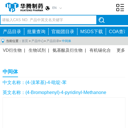
EN
Toggl
navig
产品目录
批量查询
官能团目录
MSDS下载
COA查询
当前位置：
首页
>
产品中心
>
产品目录
>
中间体
VD衍生物
|
生物试剂
|
氨基酸及衍生物
|
有机锡化合
更多
物
|
有机硼化合物
|
有机磷化合物
|
有机氟化合物
|
中间体
|
其他产品
|
抗肿瘤药物中间体
|
抗病毒药物中
中间体
间体
|
抗高血压药物中间体
|
抗糖尿病药物中间体
|
抗
感染药物中间体
|
肠胃药物中间体
|
镇痛麻醉药物中间
中文名称：(4-溴苯基)-4-吡啶-苯
体
|
抗精神病药物中间体
|
抗炎药物中间体
|
精选原料
英文名称：(4-Bromophenyl)-4-pyridinyl-Methanone
药中间体
|
其他原料药中间体
|