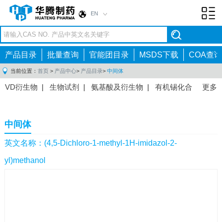
EN
Toggl
navig
产品目录
批量查询
官能团目录
MSDS下载
COA查询
当前位置：
首页
>
产品中心
>
产品目录
>
中间体
VD衍生物
|
生物试剂
|
氨基酸及衍生物
|
有机锡化合
更多
物
|
有机硼化合物
|
有机磷化合物
|
有机氟化合物
|
中间体
|
其他产品
|
抗肿瘤药物中间体
|
抗病毒药物中
中间体
间体
|
抗高血压药物中间体
|
抗糖尿病药物中间体
|
抗
感染药物中间体
|
肠胃药物中间体
|
镇痛麻醉药物中间
英文名称：(4,5-Dichloro-1-methyl-1H-imidazol-2-
体
|
抗精神病药物中间体
|
抗炎药物中间体
|
精选原料
yl)methanol
药中间体
|
其他原料药中间体
|