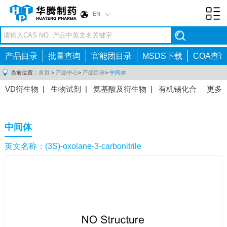
EN
Toggl
navig
产品目录
批量查询
官能团目录
MSDS下载
COA查询
当前位置：
首页
>
产品中心
>
产品目录
>
中间体
VD衍生物
|
生物试剂
|
氨基酸及衍生物
|
有机锡化合
更多
物
|
有机硼化合物
|
有机磷化合物
|
有机氟化合物
|
中间体
|
其他产品
|
抗肿瘤药物中间体
|
抗病毒药物中
中间体
间体
|
抗高血压药物中间体
|
抗糖尿病药物中间体
|
抗
感染药物中间体
|
肠胃药物中间体
|
镇痛麻醉药物中间
英文名称：(3S)-oxolane-3-carbonitrile
体
|
抗精神病药物中间体
|
抗炎药物中间体
|
精选原料
药中间体
|
其他原料药中间体
|