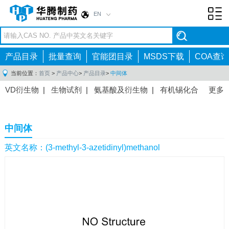
EN
Toggl
navig
产品目录
批量查询
官能团目录
MSDS下载
COA查询
当前位置：
首页
>
产品中心
>
产品目录
>
中间体
VD衍生物
|
生物试剂
|
氨基酸及衍生物
|
有机锡化合
更多
物
|
有机硼化合物
|
有机磷化合物
|
有机氟化合物
|
中间体
|
其他产品
|
抗肿瘤药物中间体
|
抗病毒药物中
中间体
间体
|
抗高血压药物中间体
|
抗糖尿病药物中间体
|
抗
感染药物中间体
|
肠胃药物中间体
|
镇痛麻醉药物中间
英文名称：(3-methyl-3-azetidinyl)methanol
体
|
抗精神病药物中间体
|
抗炎药物中间体
|
精选原料
药中间体
|
其他原料药中间体
|