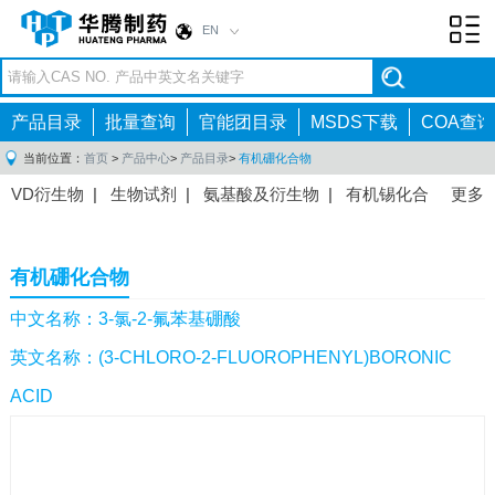
EN
Toggl
navig
产品目录
批量查询
官能团目录
MSDS下载
COA查询
当前位置：
首页
>
产品中心
>
产品目录
>
有机硼化合物
VD衍生物
|
生物试剂
|
氨基酸及衍生物
|
有机锡化合
更多
物
|
有机硼化合物
|
有机磷化合物
|
有机氟化合物
|
中间体
|
其他产品
|
抗肿瘤药物中间体
|
抗病毒药物中
有机硼化合物
间体
|
抗高血压药物中间体
|
抗糖尿病药物中间体
|
抗
感染药物中间体
|
肠胃药物中间体
|
镇痛麻醉药物中间
中文名称：3-氯-2-氟苯基硼酸
体
|
抗精神病药物中间体
|
抗炎药物中间体
|
精选原料
英文名称：(3-CHLORO-2-FLUOROPHENYL)BORONIC
药中间体
|
其他原料药中间体
|
ACID