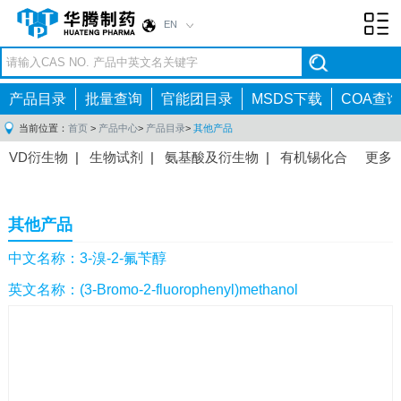
EN
Toggl
navig
产品目录
批量查询
官能团目录
MSDS下载
COA查询
当前位置：
首页
>
产品中心
>
产品目录
>
其他产品
VD衍生物
|
生物试剂
|
氨基酸及衍生物
|
有机锡化合
更多
物
|
有机硼化合物
|
有机磷化合物
|
有机氟化合物
|
中间体
|
其他产品
|
抗肿瘤药物中间体
|
抗病毒药物中
其他产品
间体
|
抗高血压药物中间体
|
抗糖尿病药物中间体
|
抗
感染药物中间体
|
肠胃药物中间体
|
镇痛麻醉药物中间
中文名称：3-溴-2-氟苄醇
体
|
抗精神病药物中间体
|
抗炎药物中间体
|
精选原料
英文名称：(3-Bromo-2-fluorophenyl)methanol
药中间体
|
其他原料药中间体
|