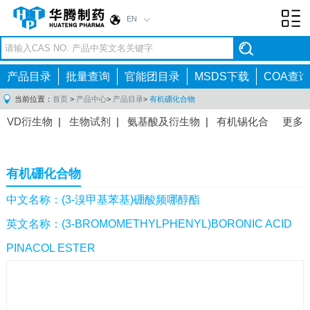
EN
Toggl
navig
产品目录
批量查询
官能团目录
MSDS下载
COA查询
当前位置：
首页
>
产品中心
>
产品目录
>
有机硼化合物
VD衍生物
|
生物试剂
|
氨基酸及衍生物
|
有机锡化合
更多
物
|
有机硼化合物
|
有机磷化合物
|
有机氟化合物
|
中间体
|
其他产品
|
抗肿瘤药物中间体
|
抗病毒药物中
有机硼化合物
间体
|
抗高血压药物中间体
|
抗糖尿病药物中间体
|
抗
感染药物中间体
|
肠胃药物中间体
|
镇痛麻醉药物中间
中文名称：(3-溴甲基苯基)硼酸频哪醇酯
体
|
抗精神病药物中间体
|
抗炎药物中间体
|
精选原料
英文名称：(3-BROMOMETHYLPHENYL)BORONIC ACID
药中间体
|
其他原料药中间体
|
PINACOL ESTER