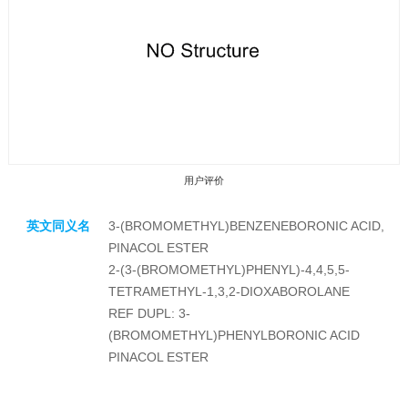
用户评价
英文同义名
3-(BROMOMETHYL)BENZENEBORONIC ACID,
PINACOL ESTER
2-(3-(BROMOMETHYL)PHENYL)-4,4,5,5-
TETRAMETHYL-1,3,2-DIOXABOROLANE
REF DUPL: 3-
收藏产品
(BROMOMETHYL)PHENYLBORONIC ACID
PINACOL ESTER