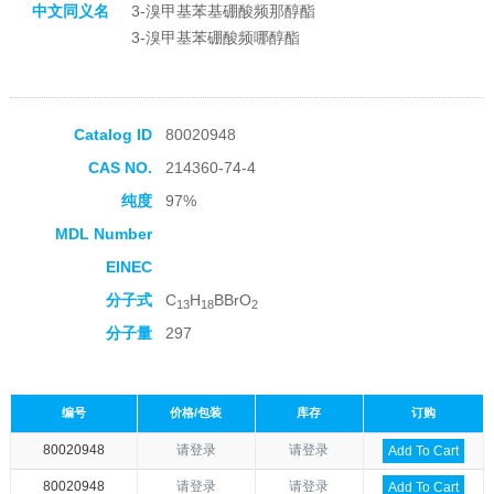
中文同义名
3-溴甲基苯基硼酸频那醇酯
3-溴甲基苯硼酸频哪醇酯
Catalog ID
80020948
CAS NO.
214360-74-4
纯度
97%
MDL Number
EINEC
分子式
C
H
BBrO
13
18
2
分子量
297
编号
价格/包装
库存
订购
80020948
请登录
请登录
Add To Cart
80020948
请登录
请登录
Add To Cart