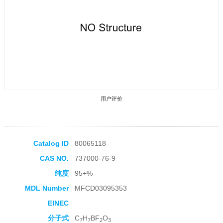
用户评价
Catalog ID
80065118
CAS NO.
737000-76-9
收藏产品
纯度
95+%
MDL Number
MFCD03095353
EINEC
分子式
C
H
BF
O
7
7
2
3