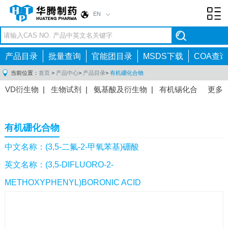
EN
Toggl
navig
产品目录
批量查询
官能团目录
MSDS下载
COA查询
当前位置：
首页
>
产品中心
>
产品目录
>
有机硼化合物
VD衍生物
|
生物试剂
|
氨基酸及衍生物
|
有机锡化合
更多
物
|
有机硼化合物
|
有机磷化合物
|
有机氟化合物
|
中间体
|
其他产品
|
抗肿瘤药物中间体
|
抗病毒药物中
有机硼化合物
间体
|
抗高血压药物中间体
|
抗糖尿病药物中间体
|
抗
感染药物中间体
|
肠胃药物中间体
|
镇痛麻醉药物中间
中文名称：(3,5-二氟-2-甲氧苯基)硼酸
体
|
抗精神病药物中间体
|
抗炎药物中间体
|
精选原料
英文名称：(3,5-DIFLUORO-2-
药中间体
|
其他原料药中间体
|
METHOXYPHENYL)BORONIC ACID